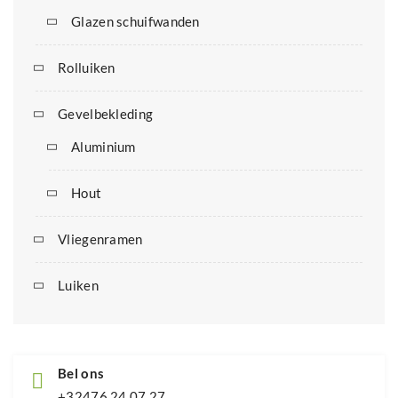
Glazen schuifwanden
Rolluiken
Gevelbekleding
Aluminium
Hout
Vliegenramen
Luiken
Bel ons
+32476 24 07 27